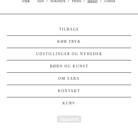
Tryk
Alle
Silketryk
Prints
Bøger
Tilbud
TILBAGE
KØB TRYK
UDSTILLINGER OG NYHEDER
BØRN OG KUNST
OM SARA
KONTAKT
KURV
Powered by Big Cartel