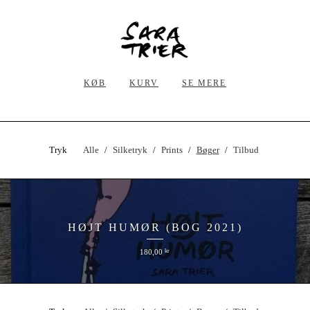
KØB
KURV
SE MERE
Tryk
Alle
Silketryk
Prints
Bøger
Tilbud
HØJT HUMØR (BOG 2021)
180,00
kr