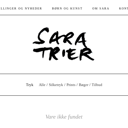
ILLINGER OG NYHEDER
BØRN OG KUNST
OM SARA
KON
Tryk
Alle
Silketryk
Prints
Bøger
Tilbud
Vare ikke fundet