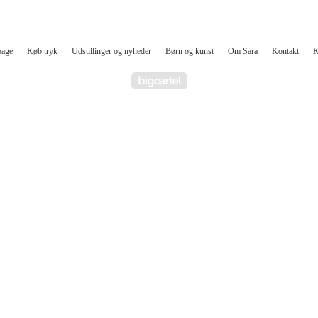
bage
Køb tryk
Udstillinger og nyheder
Børn og kunst
Om Sara
Kontakt
K
Powered by Big Cartel