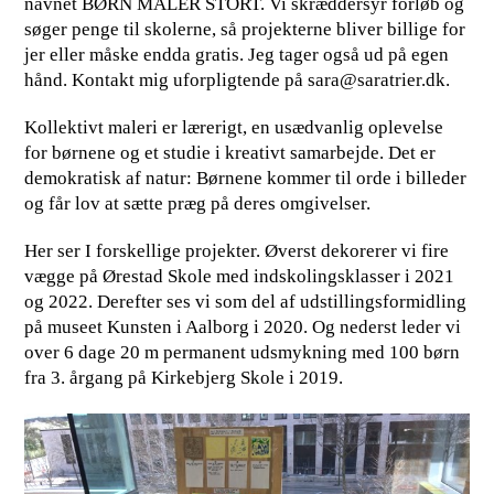
navnet BØRN MALER STORT. Vi skræddersyr forløb og
søger penge til skolerne, så projekterne bliver billige for
jer eller måske endda gratis. Jeg tager også ud på egen
hånd. Kontakt mig uforpligtende på
sara@saratrier.dk
.
Kollektivt maleri er lærerigt, en usædvanlig oplevelse
for børnene og et studie i kreativt samarbejde. Det er
demokratisk af natur: Børnene kommer til orde i billeder
og får lov at sætte præg på deres omgivelser.
Her ser I forskellige projekter. Øverst dekorerer vi fire
vægge på Ørestad Skole med indskolingsklasser i 2021
og 2022. Derefter ses vi som del af udstillingsformidling
på museet Kunsten i Aalborg i 2020. Og nederst leder vi
over 6 dage 20 m permanent udsmykning med 100 børn
fra 3. årgang på Kirkebjerg Skole i 2019.