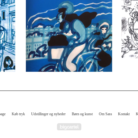
kr
bage
Køb tryk
Udstillinger og nyheder
Børn og kunst
Om Sara
Kontakt
K
Powered by Big Cartel