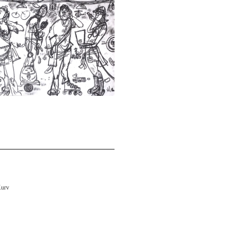
kr
urv