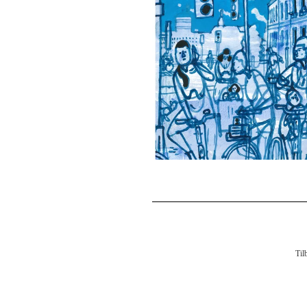
kr
Til